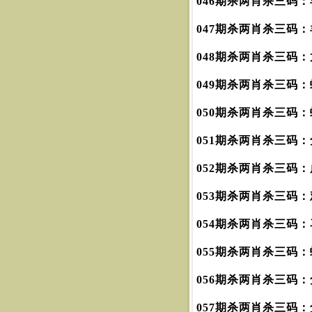
046期杀两肖杀三码：羊鸡
047期杀两肖杀三码：羊猴
048期杀两肖杀三码：龙猴
049期杀两肖杀三码：蛇猴
050期杀两肖杀三码：蛇猴
051期杀两肖杀三码：兔鸡
052期杀两肖杀三码：虎羊
053期杀两肖杀三码：鸡狗
054期杀两肖杀三码：马鸡
055期杀两肖杀三码：蛇羊
056期杀两肖杀三码：兔龙
057期杀两肖杀三码：兔蛇