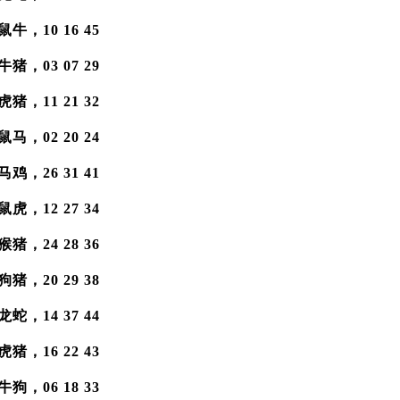
，10 16 45
，03 07 29
，11 21 32
，02 20 24
，26 31 41
，12 27 34
，24 28 36
，20 29 38
，14 37 44
，16 22 43
，06 18 33