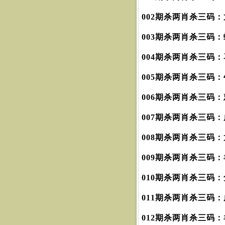
002期杀两肖杀三码：龙狗
003期杀两肖杀三码：蛇羊
004期杀两肖杀三码：马鸡
005期杀两肖杀三码：牛鸡
006期杀两肖杀三码：鸡狗
007期杀两肖杀三码：虎龙
008期杀两肖杀三码：龙猪
009期杀两肖杀三码：羊鸡
010期杀两肖杀三码：兔龙
011期杀两肖杀三码：虎蛇
012期杀两肖杀三码：羊鸡