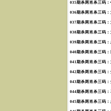
035期杀两肖杀三码：牛鸡
036期杀两肖杀三码：龙马
037期杀两肖杀三码：龙马
038期杀两肖杀三码：龙马
039期杀两肖杀三码：虎龙
040期杀两肖杀三码：鼠兔
041期杀两肖杀三码：龙狗
042期杀两肖杀三码：兔龙
043期杀两肖杀三码：兔鸡
044期杀两肖杀三码：马鸡
045期杀两肖杀三码：虎猪