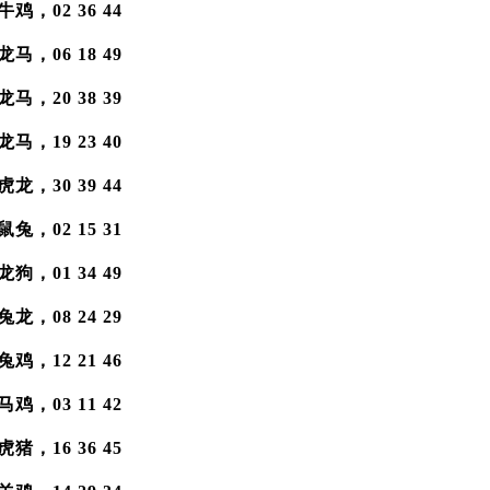
，02 36 44
，06 18 49
，20 38 39
，19 23 40
，30 39 44
，02 15 31
，01 34 49
，08 24 29
，12 21 46
，03 11 42
，16 36 45