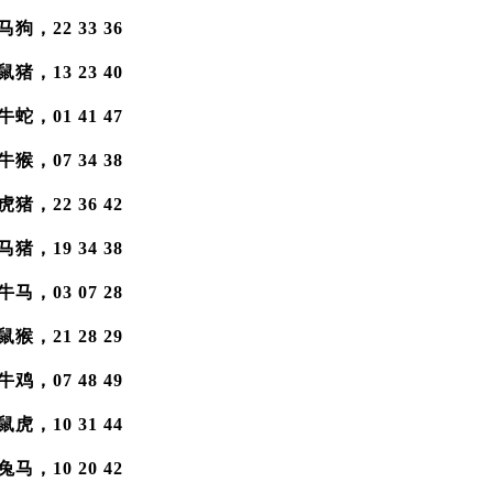
，22 33 36
，13 23 40
，01 41 47
，07 34 38
，22 36 42
，19 34 38
，03 07 28
，21 28 29
，07 48 49
，10 31 44
马，10 20 42