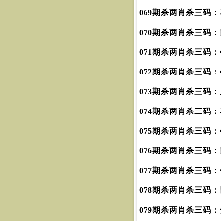
069期杀两肖杀三码：马狗
070期杀两肖杀三码：鼠猪
071期杀两肖杀三码：牛蛇
072期杀两肖杀三码：牛猴
073期杀两肖杀三码：虎猪
074期杀两肖杀三码：马猪
075期杀两肖杀三码：牛马
076期杀两肖杀三码：鼠猴
077期杀两肖杀三码：牛鸡
078期杀两肖杀三码：鼠虎
079期杀两肖杀三码：兔