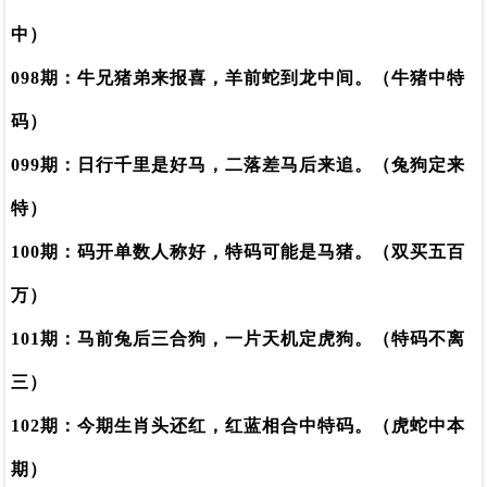
中）
098期：牛兄猪弟来报喜，羊前蛇到龙中间。（牛猪中特
码）
099期：日行千里是好马，二落差马后来追。（兔狗定来
特）
100期：码开单数人称好，特码可能是马猪。（双买五百
万）
101期：马前兔后三合狗，一片天机定虎狗。（特码不离
三）
102期：今期生肖头还红，红蓝相合中特码。（虎蛇中本
期）