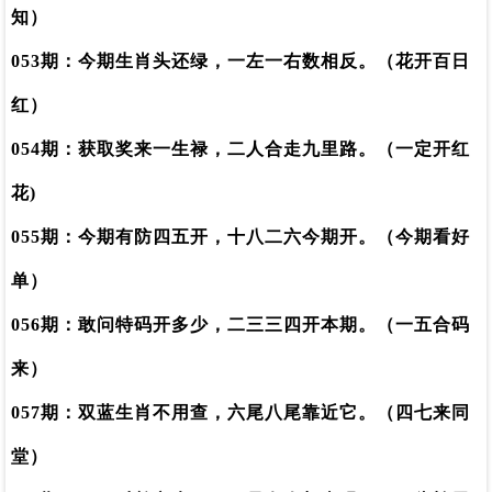
知）
053期：今期生肖头还绿，一左一右数相反。（花开百日
红）
054期：获取奖来一生禄，二人合走九里路。（一定开红
花)
055期：今期有防四五开，十八二六今期开。（今期看好
单）
056期：敢问特码开多少，二三三四开本期。（一五合码
来）
057期：双蓝生肖不用查，六尾八尾靠近它。（四七来同
堂）