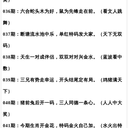
036期：六合蛇头木为好，鼠为先锋走在前。（看文人跳
舞）
037期：断塘流水池中乐，单红特码发大家。（天下无双
码）
038期：天生一对成伴侣，双双对对兴金水。（蓝波看中
数）
039期：三兄有势走幸运，开头结尾定有局。（鸡猪满天
下）
040期：猪前兔后开一码，三人同德一条心。（人人中大
奖）
041期：今期生肖开金花，特码金火自己加。（水火出特