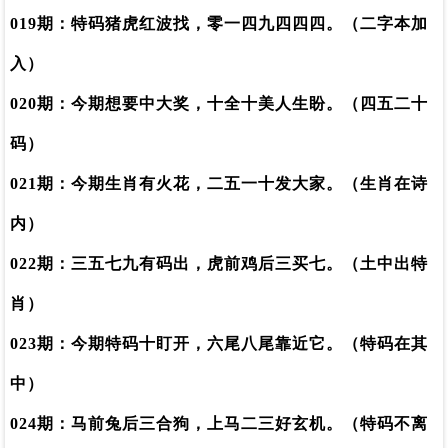
019期：特码猪虎红波找，零一四九四四四。（二字本加
入）
020期：今期想要中大奖，十全十美人生盼。（四五二十
码）
021期：今期生肖有火花，二五一十发大家。（生肖在诗
内）
022期：三五七九有码出，虎前鸡后三买七。（土中出特
肖）
023期：今期特码十盯开，六尾八尾靠近它。（特码在其
中）
024期：马前兔后三合狗，上马二三好玄机。（特码不离