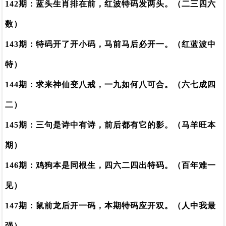
142期：蓝头生肖排在前，红波特码发两头。（二三四六
数）
143期：特码开了开小码，马前马后必开一。（红蓝波中
特）
144期：求来神仙变八戒，一九如何八可合。（六七成四
二）
145期：三句是诗中有诗，前后都有它的影。（马羊旺本
期）
146期：鸡狗本是同根生，四六二四出特码。（百年难一
见）
147期：鼠前龙后开一码，本期特码应开双。（人中我最
强）