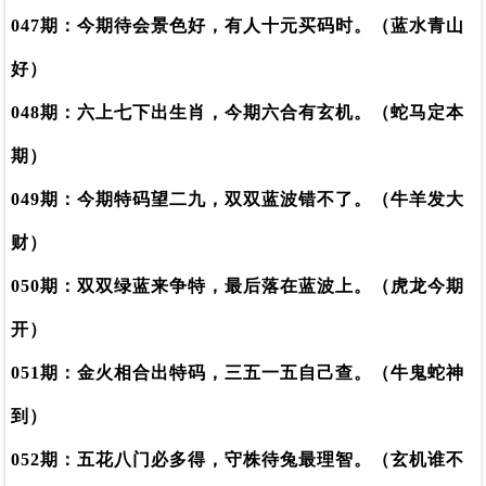
047期：今期待会景色好，有人十元买码时。（蓝水青山
好）
048期：六上七下出生肖，今期六合有玄机。（蛇马定本
期）
049期：今期特码望二九，双双蓝波错不了。（牛羊发大
财）
050期：双双绿蓝来争特，最后落在蓝波上。（虎龙今期
开）
051期：金火相合出特码，三五一五自己查。（牛鬼蛇神
到）
052期：五花八门必多得，守株待兔最理智。（玄机谁不