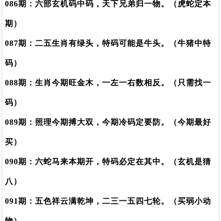
086期：六部玄机码中码，天下兄弟归一物。（虎蛇定本
期）
087期：二五生肖有绿头，特码可能是牛头。（牛猪中特
码）
088期：生肖今期旺金木，一左一右数相反。（只需找一
码）
089期：照理今期搏大双，今期冷码定要防。（今期最好
买）
090期：六蛇马来本期开，特码必定在其中。（玄机是猜
八）
091期：五色祥云满乾坤，二三一五四七轮。（买弱小动
物）