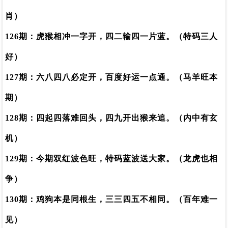
肖）
126期：虎猴相冲一字开，四二输四一片蓝。（特码三人
好）
127期：六八四八必定开，百度好运一点通。（马羊旺本
期）
128期：四起四落难回头，四九开出猴来追。（内中有玄
机）
129期：今期双红波色旺，特码蓝波送大家。（龙虎也相
争）
130期：鸡狗本是同根生，三三四五不相同。（百年难一
见）