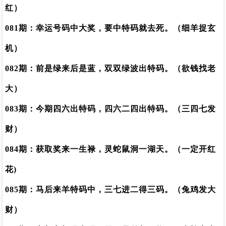
红）
081期：幸运号码中大奖，要中特码就去死。（细羊捉玄
机）
082期：前是绿来后是蓝，双双绿波出特码。（欲钱找老
大）
083期：今期四六出特码，四六二四出特码。（三四七发
财）
084期：获取奖来一生禄，灵蛇鼠洞一湖天。（一定开红
花)
085期：马后来羊特码中，三七进二得三码。（兔鸡发大
财）