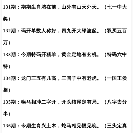
131期：期期生肖堵在前，山外有山天外天。（七一中大
奖）
132期：码开单数人称好，四九开大绿波起。（双买五百
万）
133期：今期特码开猪羊，黄金定地有玄机。（特码六中
特）
134期：龙门三五有几高，三问子中有老虎。（一国王侯
相）
135期：猴马相冲二字开，开头结尾定有局。（八字去分
半）
136期：今期生肖兴土木，蛇马相见恨见晚。（三头定真