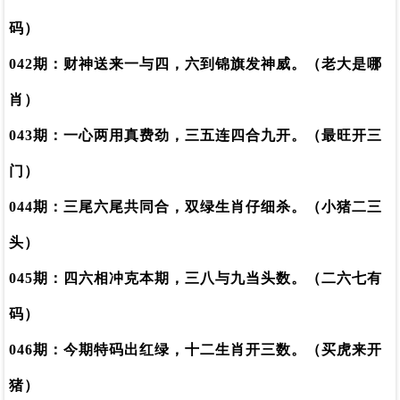
码）
042期：财神送来一与四，六到锦旗发神威。（老大是哪
肖）
043期：一心两用真费劲，三五连四合九开。（最旺开三
门）
044期：三尾六尾共同合，双绿生肖仔细杀。（小猪二三
头）
045期：四六相冲克本期，三八与九当头数。（二六七有
码）
046期：今期特码出红绿，十二生肖开三数。（买虎来开
猪）