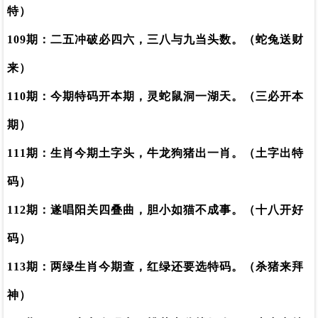
特）
109期：二五冲破必四六，三八与九当头数。（蛇兔送财
来）
110期：今期特码开本期，灵蛇鼠洞一湖天。（三必开本
期）
111期：生肖今期土字头，牛龙狗猪出一肖。（土字出特
码）
112期：遂唱阳关四叠曲，胆小如猫不成事。（十八开好
码）
113期：两绿生肖今期查，红绿还要选特码。（杀猪来拜
神）